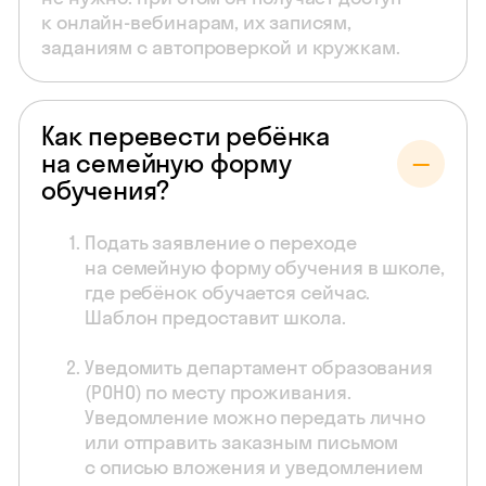
к онлайн-вебинарам, их записям,
заданиям с автопроверкой и кружкам.
Как перевести ребёнка
на семейную форму
обучения?
Подать заявление о переходе
на семейную форму обучения в школе,
где ребёнок обучается сейчас.
Шаблон предоставит школа.
Уведомить департамент образования
(РОНО) по месту проживания.
Уведомление можно передать лично
или отправить заказным письмом
с описью вложения и уведомлением