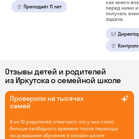
как много во
Преподаёт 11 лет
перед ними и
получать зна
задача.
Директо
Контроли
Отзывы детей и родителей
из Иркутска о семейной школе
Проверили на тысячах
семей
8 из 10 родителей отмечают, что у них стало
больше свободного времени после перехода
на домашнее обучение в онлайн-школе