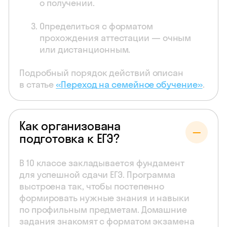
о получении.
Определиться с форматом
прохождения аттестации — очным
или дистанционным.
Подробный порядок действий описан
в статье
«Переход на семейное обучение»
.
Как организована
подготовка к ЕГЭ?
В 10 классе закладывается фундамент
для успешной сдачи ЕГЭ. Программа
выстроена так, чтобы постепенно
формировать нужные знания и навыки
по профильным предметам. Домашние
задания знакомят с форматом экзамена