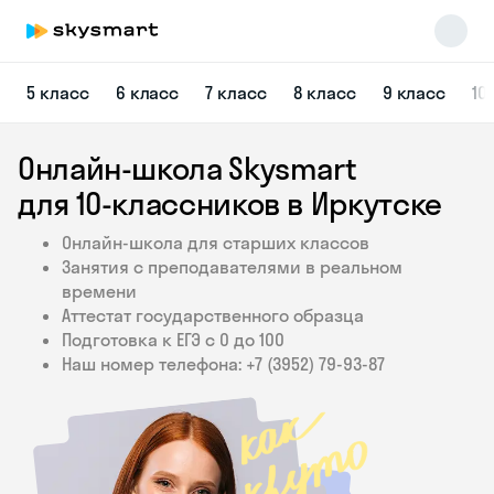
5 класс
6 класс
7 класс
8 класс
9 класс
10
Онлайн-школа Skysmart
для 10‑классников в Иркутске
Онлайн-школа для старших классов
Занятия с преподавателями в реальном
Skysmart Chat
времени
online
Аттестат государственного образца
Подготовка к ЕГЭ с 0 до 100
Наш номер телефона: +7 (3952) 79‑93‑87