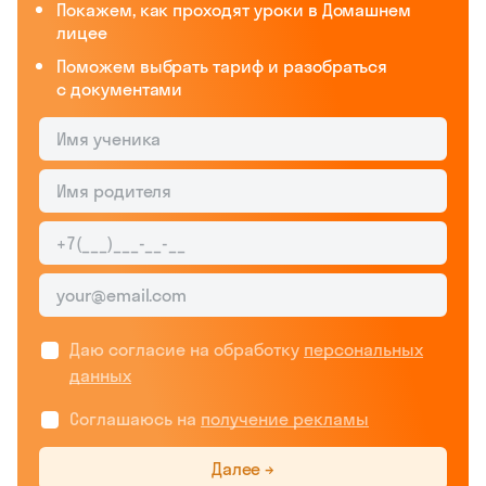
Покажем, как проходят уроки в Домашнем
лицее
Поможем выбрать тариф и разобраться
с документами
Даю согласие на обработку
персональных
данных
Соглашаюсь на
получение рекламы
Далее →